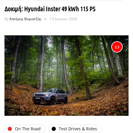
Δοκιμή: Hyundai Inster 49 kWh 115 PS
By
Αστέρης Βογιατζής
13 Ιουνίου, 2026
8.9
On The Road
Test Drives & Rides