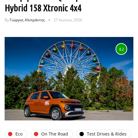
Hybrid 158 Xtronic 4x4
By
Γιώργος Αλιπράντης
27 Ιουνίου, 2026
8.2
Eco
On The Road
Test Drives & Rides