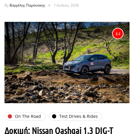
By
Βαγγέλης Παμπούκης
7 Ιουλίου, 2026
8.4
On The Road
Test Drives & Rides
Δοκιμή: Nissan Qashqai 1.3 DIG-T