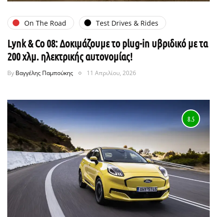
On The Road
Test Drives & Rides
Lynk & Co 08: Δοκιμάζουμε το plug-in υβριδικό με τα
200 χλμ. ηλεκτρικής αυτονομίας!
By
Βαγγέλης Παμπούκης
11 Απριλίου, 2026
8.5