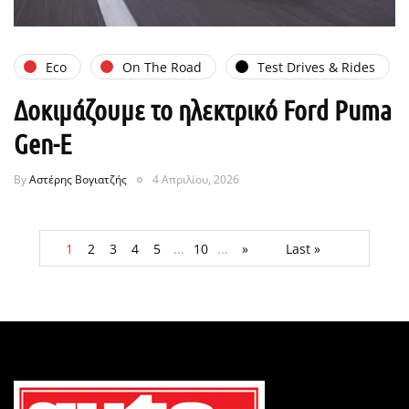
Eco
On The Road
Test Drives & Rides
Δοκιμάζουμε το ηλεκτρικό Ford Puma
Gen-E
By
Αστέρης Βογιατζής
4 Απριλίου, 2026
1
2
3
4
5
...
10
...
»
Last »