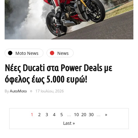
Moto News
News
Νέες Ducati στα Power Deals με
όφελος έως 5.000 ευρώ!
By
AutoMoto
17 Ιουλίου, 2026
1
2
3
4
5
...
10
20
30
...
»
Last »