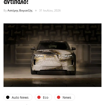
αντίπαλο!
By
Αστέρης Βογιατζής
31 Ιουλίου, 2026
Auto News
Eco
News