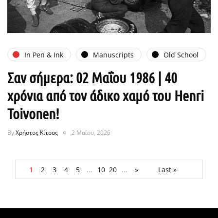
In Pen & Ink
Manuscripts
Old School
Σαν σήμερα: 02 Μαΐου 1986 | 40
χρόνια από τον άδικο χαμό του Henri
Toivonen!
By
Χρήστος Κίτσος
2 Μαΐου, 2026
1
2
3
4
5
...
10
20
...
»
Last »