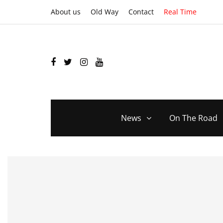
About us
Old Way
Contact
Real Time
News
On The Road