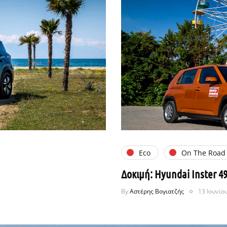
Eco
On The Road
Δοκιμή: Hyundai Inster 4
By
Αστέρης Βογιατζής
13 Ιουνίο