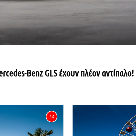
rcedes-Benz GLS έχουν πλέον αντίπαλο!
6.6