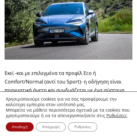
Εκεί -και με επιλεγμένα τα προφίλ Eco ή
Comfort/Normal (αντί του Sport)- η οδήγηση είναι
πραγματικά άνετη και συνδυάζεται με ένα σύστημα
διεύθυνσης που είναι όντως ελαφρύ και εύκολο στους
Χρησιμοποιούμε cookies για να σας προσφέρουμε την
καλύτερη εμπειρία στον ιστότοπό μας.
ελιγμούς. Αυτό,
κάνει το Sealion 7 αρκετά
Μπορείτε να μάθετε περισσότερα σχετικά με τα cookies που
χρησιμοποιούμε ή να τα απενεργοποιήσετε στις
Ρυθμίσεις
.
ευκολοδήγητο, είτε βρίσκεται κολλημένο στην κίνηση,
είτε κινείται στο επαρχιακό δίκτυο, αλλά ταυτόχρονα
Αποδοχή
Απόρριψη
Ρυθμίσεις
του βάζει και τα όρια σε περιπτώσεις που θα τύχει να