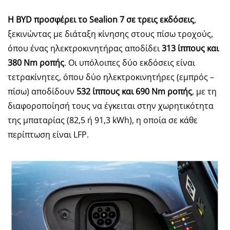
Η BYD προσφέρει το Sealion 7 σε τρεις εκδόσεις
,
ξεκινώντας με διάταξη κίνησης στους πίσω τροχούς,
όπου ένας ηλεκτροκινητήρας αποδίδει
313 ίππους και
380 Nm ροπής
. Οι υπόλοιπες δύο εκδόσεις είναι
τετρακίνητες, όπου δύο ηλεκτροκινητήρες (εμπρός –
πίσω) αποδίδουν
532 ίππους και 690
Nm
ροπής
, με τη
διαφοροποίησή τους να έγκειται στην χωρητικότητα
της μπαταρίας (82,5 ή 91,3 kWh), η οποία σε κάθε
περίπτωση είναι LFP.