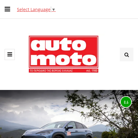
Select Language
▼
8.6