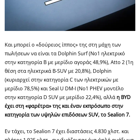
Και μπορεί ο «δούρειος ίππος» της στη μάχη των
πωλήσεων να είναι τα Dolphin Surf (Νο1 ηλεκτρικό
στην κατηγορία Β με μερίδιο αγοράς 48,9%), Atto 2 (1η
θέση στα ηλεκτρικά B-SUV με 20,8%), Dolphin
(κυριαρχεί στην κατηγορία C των ηλεκτρικών με
μερίδιο 78,5%) και Seal U DM-I (Νο1 PHEV μοντέλο
στην κατηγορία D SUV με μερίδιο 22,4%), αλλά
η BYD
έχει στη «φαρέτρα» της και έναν εκπρόσωπο στην
κατηγορία των υψηλών επιδόσεων SUV, το Sealion 7.
Εν τάχει, το Sealion 7 έχει διαστάσεις 4.830 χλστ. και
πλάτος 1.925 χλστ., συνδυάζοντας ένα ψηλό αμάξωμα