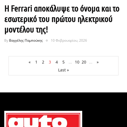
Η Ferrari αποκάλυψε το όνομα και το
εσωτερικό του πρώτου ηλεκτρικού
μοντέλου της!
By
Βαγγέλης Παμπούκης
10 Φεβρουαρίου, 2026
«
1
2
3
4
5
...
10
20
...
»
Last »