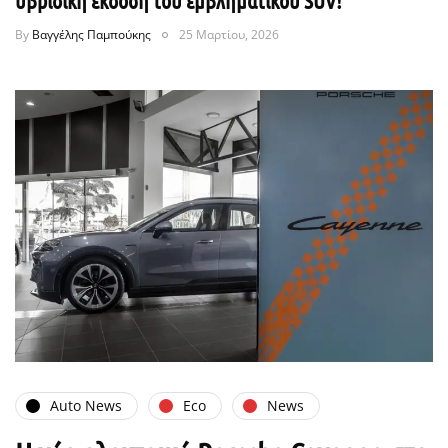
υβριδική έκδοση του εμβληματικού SUV!
By
Βαγγέλης Παμπούκης
25 Μαρτίου, 2026
Auto News
Eco
News