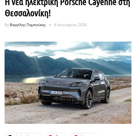
H νέα ηλεκτρική Porsche Cayenne στη
Θεσσαλονίκη!
By
Βαγγέλης Παμπούκης
8 Ιανουαρίου, 2026