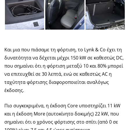
Και μια που πιάσαμε τη φόρτιση, το Lynk & Co έχει τη
δυνατότητα να δέχεται μέχρι 150 kW σε καθεστώς DC,
που σημαίνει ότι η φόρτιση μεταξύ 10 και 80% μπορεί
να επιτευχθεί σε 30 λεπτά, ενώ σε καθεστώς AC η
ταχύτητα φόρτισης διαφοροποιείται αναλόγως
έκδοσης.
Πιο συγκεκριμένα, η έκδοση Core υποστηρίζει 11 kW
και η έκδοση More (αυτοκίνητο δοκιμής) 22 kW, που
σημαίνει ότι ο χρόνος φόρτισης στο σπίτι (από 0 σε
100%) είναι 7,5 και 4,5 ώρες αντίστοιχα.