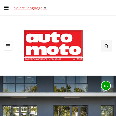
Select Language
▼
8.5