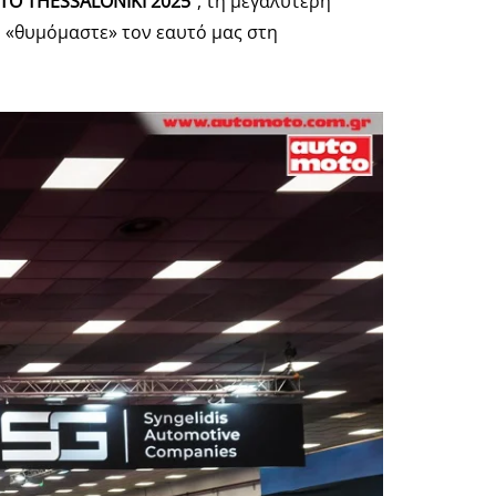
TO THESSALONIKI 2025”
, τη μεγαλύτερη
υ «θυμόμαστε» τον εαυτό μας στη