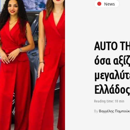
News
AUTO TH
όσα αξίζ
μεγαλύτ
Ελλάδο
By
Βαγγέλης Παμπούκ