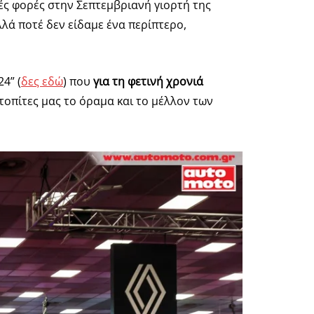
ές φορές στην Σεπτεμβριανή γιορτή της
λλά ποτέ δεν είδαμε ένα περίπτερο,
4” (
δες εδώ
) που
για τη φετινή χρονιά
τοπίτες μας το όραμα και το μέλλον των