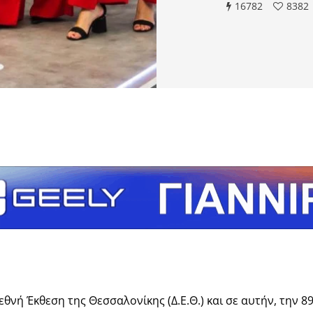
16782
8382
τείτε
θνή Έκθεση της Θεσσαλονίκης (Δ.Ε.Θ.) και σε αυτήν, την 8