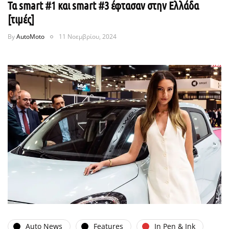
Τα smart #1 και smart #3 έφτασαν στην Ελλάδα
[τιμές]
By
AutoMoto
11 Νοεμβρίου, 2024
Auto News
Features
In Pen & Ink