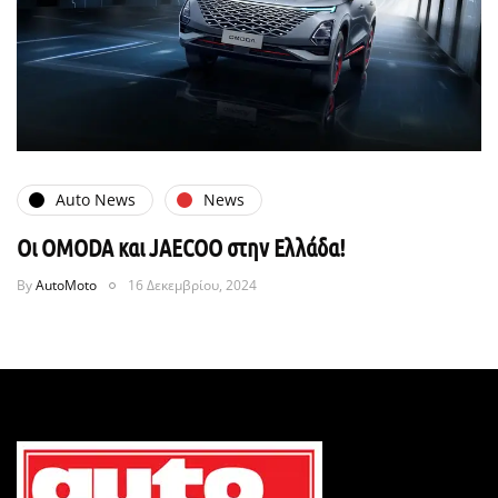
Auto News
News
Οι ΟMODA και JAECOO στην Ελλάδα!
By
AutoMoto
16 Δεκεμβρίου, 2024