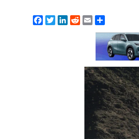
Facebook
Twitter
LinkedIn
Reddit
Email
Μοιρασ