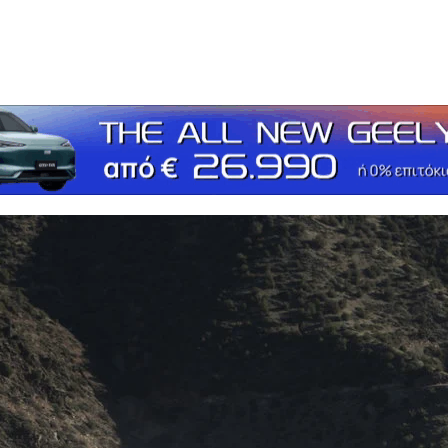
τείτε