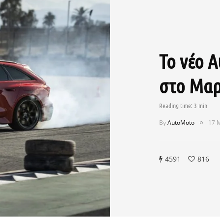
Το νέο A
στο Μαρ
By
AutoMoto
17 
4591
816