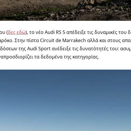
ου (
δες εδώ
), το νέο Audi RS 5 απέδειξε τις δυναμικές το
όκο. Στην πίστα Circuit de Marrakech αλλά και στους απ
δόσεων της Audi Sport ανέδειξε τις δυνατότητές του: ασυμ
απροσδιορίζει τα δεδομένα της κατηγορίας.