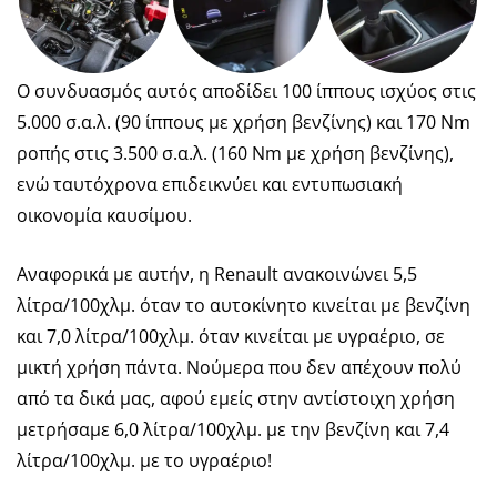
Ο συνδυασμός αυτός αποδίδει 100 ίππους ισχύος στις
5.000 σ.α.λ. (90 ίππους με χρήση βενζίνης) και 170 Nm
ροπής στις 3.500 σ.α.λ. (160 Nm με χρήση βενζίνης),
ενώ ταυτόχρονα επιδεικνύει και εντυπωσιακή
οικονομία καυσίμου.
Αναφορικά με αυτήν, η Renault ανακοινώνει 5,5
λίτρα/100χλμ. όταν το αυτοκίνητο κινείται με βενζίνη
και 7,0 λίτρα/100χλμ. όταν κινείται με υγραέριο, σε
μικτή χρήση πάντα.
Νούμερα που δεν απέχουν πολύ
από τα δικά μας, αφού εμείς στην αντίστοιχη χρήση
μετρήσαμε 6,0 λίτρα/100χλμ. με την βενζίνη και 7,4
λίτρα/100χλμ. με το υγραέριο!