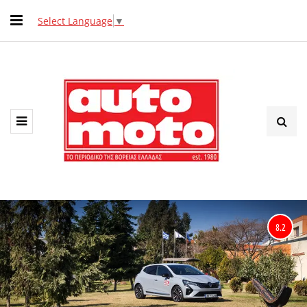
Select Language
▼
8.2