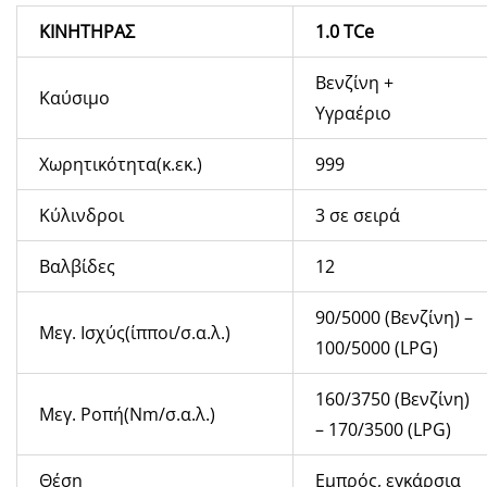
ΚΙΝΗΤΗΡΑΣ
1.0 TCe
Βενζίνη +
Καύσιμο
Υγραέριο
Χωρητικότητα(κ.εκ.)
999
Κύλινδροι
3 σε σειρά
Βαλβίδες
12
90/5000 (Βενζίνη) –
Μεγ. Ισχύς(ίπποι/σ.α.λ.)
100/5000 (LPG)
160/3750 (Βενζίνη)
Μεγ. Ροπή(Nm/σ.α.λ.)
– 170/3500 (LPG)
Θέση
Εμπρός, εγκάρσια