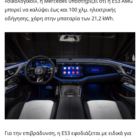
«οικολογικοί», η Mercedes υποστηρίζει ότι η Ε53 AMG
μπορεί να καλύψει έως και 100 χλμ. ηλεκτρικής
οδήγησης, χάρη στην μπαταρία των 21,2 kWh.
Για την επιβράδυνση, η Ε53 εφοδιάζεται με ειδικά για