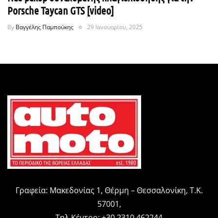
Porsche Taycan GTS [video]
By
Βαγγέλης Παμπούκης
29 Ιανουαρίου, 2025
Γραφεία: Μακεδονίας 1, Θέρμη – Θεσσαλονίκη, Τ.Κ.
57001,
Τηλ.Κέντρο: +30 2310 462244