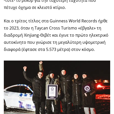
-τότε- το ρεκόρ για την ταχύτερη ταχύτητα που
πέτυχε όχημα σε κλειστό κτίριο.
Και ο τρίτος τίτλος στα Guinness World Records ήρθε
το 2023, όταν η Taycan Cross Turismo «έβγαλε» τη
διαδρομή Xinjiang-Θιβέτ και έγινε το πρώτο ηλεκτρικό
αυτοκίνητο που γνώρισε τη μεγαλύτερη υψομετρική
διαφορά (έφτασε στα 5.573 μέτρα) στον κόσμο.