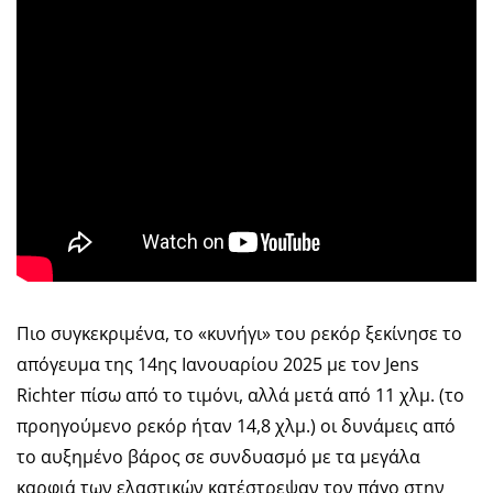
Πιο συγκεκριμένα, το «κυνήγι» του ρεκόρ ξεκίνησε το
απόγευμα της 14ης Ιανουαρίου 2025 με τον Jens
Richter πίσω από το τιμόνι, αλλά μετά από 11 χλμ. (το
προηγούμενο ρεκόρ ήταν 14,8 χλμ.) οι δυνάμεις από
το αυξημένο βάρος σε συνδυασμό με τα μεγάλα
καρφιά των ελαστικών κατέστρεψαν τον πάγο στην