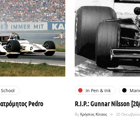
 School
In Pen & Ink
Manu
ο ατρόμητος Pedro
R.I.P.: Gunnar Nilsson [20
By
Χρήστος Κίτσος
20 Οκτωβρίου