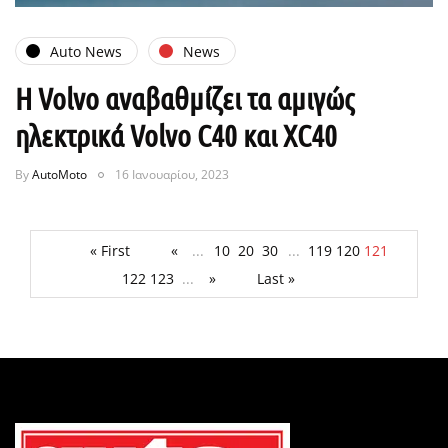
Auto News
News
Η Volvo αναβαθμίζει τα αμιγώς
ηλεκτρικά Volvo C40 και XC40
By
AutoMoto
16 Ιανουαρίου, 2023
« First
«
...
10
20
30
...
119
120
121
122
123
...
»
Last »