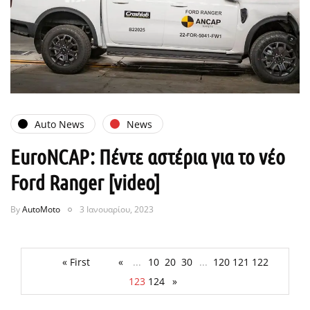
Auto News
News
EuroNCAP: Πέντε αστέρια για το νέο
Ford Ranger [video]
By
AutoMoto
3 Ιανουαρίου, 2023
« First
«
...
10
20
30
...
120
121
122
123
124
»