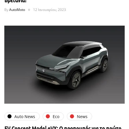
By
AutoMoto
12 Ιανουαρίου, 2023
Auto News
Eco
News
EV Concept Model eVX: Ο προπομπός για το πρώτο