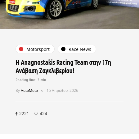
Motorsport
Race News
Η Anagnostakis Racing Team στην 17η
Ανάβαση Ζαγκλιβερίου!
By
AutoMoto
15 Απριλίου, 2026
2221
424