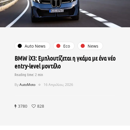
Auto News
Eco
News
BMW iX3: Εμπλουτίζεται η γκάμα με ένα νέο
entry-level μοντέλο
By
AutoMoto
16 Απριλίου, 2026
3780
828