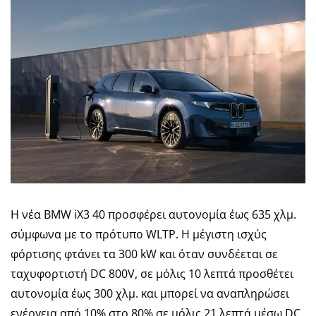
Η νέα BMW iX3 40 προσφέρει αυτονομία έως 635 χλμ.
σύμφωνα με το πρότυπο WLTP. Η μέγιστη ισχύς
φόρτισης φτάνει τα 300 kW και όταν συνδέεται σε
ταχυφορτιστή DC 800V, σε μόλις 10 λεπτά προσθέτει
αυτονομία έως 300 χλμ. και μπορεί να αναπληρώσει
ενέργεια από 10% στο 80% σε μόλις 21 λεπτά μέσω DC.