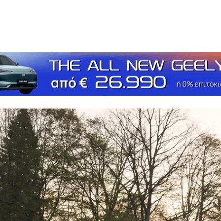
τείτε