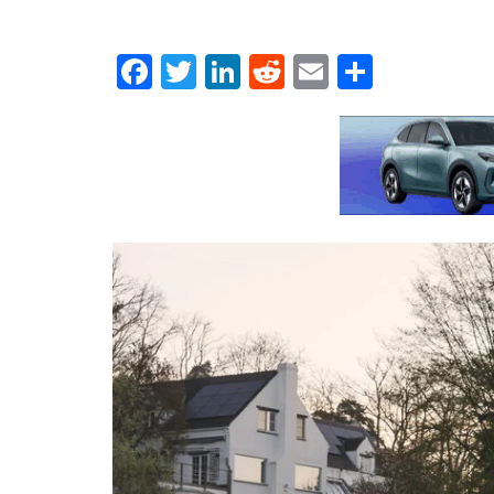
Facebook
Twitter
LinkedIn
Reddit
Email
Μοιρασ