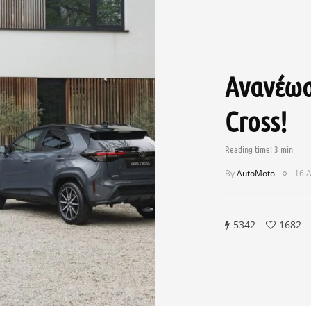
Ανανέωση
Cross!
By
AutoMoto
16 Α
5342
1682