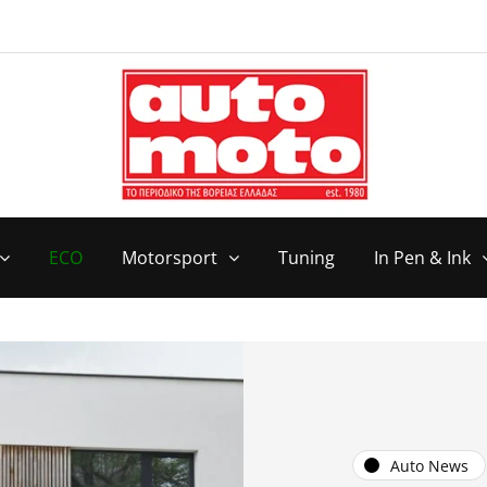
ECO
Motorsport
Tuning
In Pen & Ink
Auto News