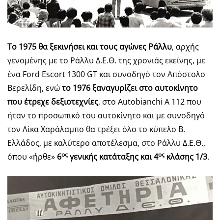
To 1975 θα ξεκινήσει και τους αγώνες Ράλλυ
, αρχής
γενομένης με το Ράλλυ Δ.Ε.Θ. της χρονιάς εκείνης, με
ένα Ford Escort 1300 GT και συνοδηγό τον Απόστολο
Βερελίδη, ενώ
τo 1976 ξαναγυρίζει στο αυτοκίνητο
που έτρεχε δεξιοτεχνίες
, στο Autobianchi A 112 που
ήταν το προσωπικό του αυτοκίνητο και με συνοδηγό
τον Λίκα Χαράλαμπο θα τρέξει όλο το κύπελο Β.
Ελλάδος, με καλύτερο αποτέλεσμα, στο Ράλλυ Δ.Ε.Θ.,
ος
ος
όπου «ήρθε»
6
γενικής κατάταξης και 4
κλάσης 1/3
.