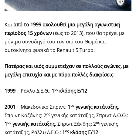
Και
από το 1999 ακολουθεί μια μεγάλη αγωνιστική
περίοδος 15 χρόνων
(έως το 2013), που θα τρέχει με
μόνιμο συνοδηγό του τον υιό του Θωμά και
αυτοκίνητο φυσικά το Renault 5 Turbo.
Πατέρας και υιός συμμετείχαν σε πολλούς αγώνες, με
μεγάλη επιτυχία και με πάρα πολλές διακρίσεις:
ος
1999
| Ράλλυ Δ.Ε.Θ.:
1
κλάσης Ε/12
ος
2001
| Μακεδονικό Σπριντ:
1
γενικής κατάταξης
,
ος
Σπριντ Κοζάνης: 2
γενικής κατάταξης, Σπριντ Α.Ο.Θ.:
ος
ος
1
γενικής κατάταξης
, Σπριντ Ξάνθης: 2
γενικής
ος
κατάταξης, Ράλλυ Δ.Ε.Θ.:
1
κλάσης Ε/12