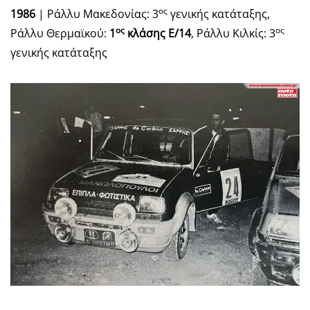
ος
1986
| Ράλλυ Μακεδονίας: 3
γενικής κατάταξης,
ος
ος
Ράλλυ Θερμαϊκού:
1
κλάσης Ε/14
, Ράλλυ Κιλκίς: 3
γενικής κατάταξης