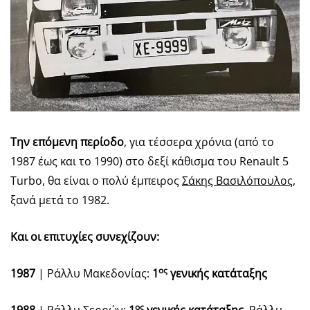
Την επόμενη περίοδο
, για τέσσερα χρόνια (από το
1987 έως και το 1990) στο δεξί κάθισμα του Renault 5
Turbo, θα είναι ο πολύ έμπειρος
Σάκης Βασιλόπουλος
,
ξανά μετά το 1982.
Και οι επιτυχίες συνεχίζουν:
ος
1987
| Ράλλυ Μακεδονίας:
1
γενικής κατάταξης
ος
1988
| Ράλλυ Σερρών:
1
γενικής κατάταξης
, Ράλλυ