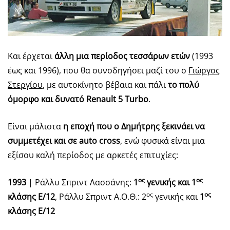
Και έρχεται
άλλη μια περίοδος τεσσάρων ετών
(1993
έως και 1996), που θα συνοδηγήσει μαζί του ο
Γιώργος
Στεργίου
, με αυτοκίνητο βέβαια και πάλι
το πολύ
όμορφο και δυνατό Renault 5 Turbo
.
Είναι μάλιστα
η εποχή που ο Δημήτρης ξεκινάει να
συμμετέχει και σε auto cross
, ενώ φυσικά είναι μια
εξίσου καλή περίοδος με αρκετές επιτυχίες:
ος
ος
1993
| Ράλλυ Σπριντ Λασσάνης:
1
γενικής και 1
ος
ος
κλάσης Ε/12
, Ράλλυ Σπριντ Α.Ο.Θ.: 2
γενικής και
1
κλάσης Ε/12