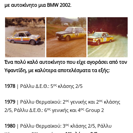
με αυτοκίνητο μια BMW 2002
.
Ένα πολύ καλό αυτοκίνητο που είχε αγοράσει από τον
Υφαντίδη, με καλύτερα αποτελέσματα τα εξής:
ος
1978
| Ράλλυ Δ.Ε.Θ.: 5
κλάσης 2/5
ος
ος
1979
| Ράλλυ Θερμαϊκού: 2
γενικής και 2
κλάσης
ος
ος
2/5, Ράλλυ Δ.Ε.Θ.: 6
γενικής και 4
Group 2
ος
1980
| Ράλλυ Θερμαϊκού: 3
κλάσης 2/5, Ράλλυ
ος
ος