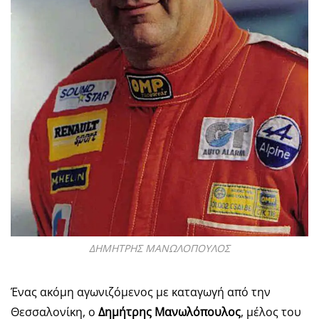
ΔΗΜΗΤΡΗΣ ΜΑΝΩΛΟΠΟΥΛΟΣ
Ένας ακόμη αγωνιζόμενος με καταγωγή από την
Θεσσαλονίκη, ο
Δημήτρης Μανωλόπουλος
, μέλος του