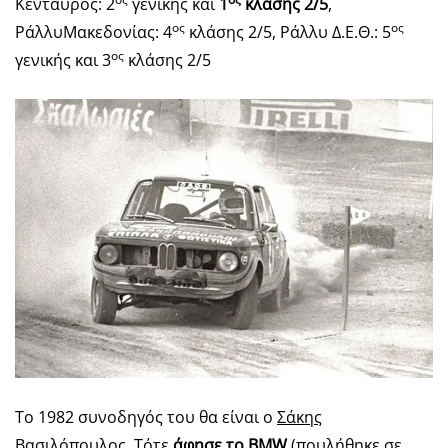
Κένταυρος: 2
γενικής και
1
κλάσης 2/5
,
ος
ος
ΡάλλυΜακεδονίας: 4
κλάσης 2/5, Ράλλυ Δ.Ε.Θ.: 5
ος
γενικής και 3
κλάσης 2/5
Το 1982 συνοδηγός του θα είναι ο
Σάκης
Βασιλόπουλος
. Τότε
άφησε το BMW
(πουλήθηκε σε