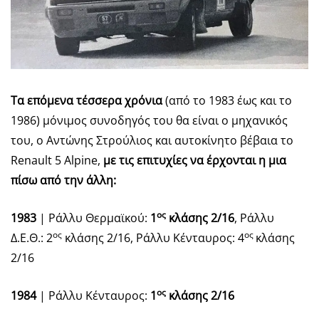
Τα επόμενα τέσσερα χρόνια
(από το 1983 έως και το
1986) μόνιμος συνοδηγός του θα είναι ο μηχανικός
του, ο Αντώνης Στρούλιος και αυτοκίνητο βέβαια το
Renault 5 Alpine,
με τις επιτυχίες να έρχονται η μια
πίσω από την άλλη:
ος
1983
| Ράλλυ Θερμαϊκού:
1
κλάσης 2/16
, Ράλλυ
ος
ος
Δ.Ε.Θ.: 2
κλάσης 2/16, Ράλλυ Κένταυρος: 4
κλάσης
2/16
ος
1984
| Ράλλυ Κένταυρος:
1
κλάσης 2/16