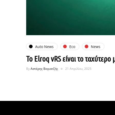
Auto News
Eco
News
Το Elroq vRS είναι το ταχύτερο
By
Αστέρης Βογιατζής
21 Απριλίου, 2025