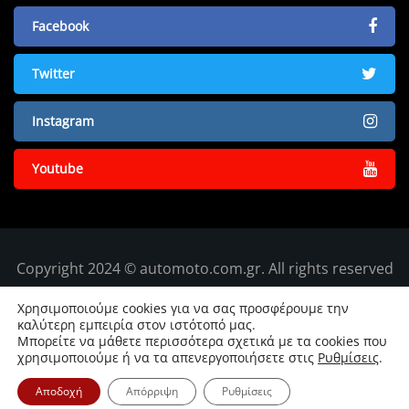
Facebook
Twitter
Instagram
Youtube
Copyright 2024 © automoto.com.gr. All rights reserved
Χρησιμοποιούμε cookies για να σας προσφέρουμε την
καλύτερη εμπειρία στον ιστότοπό μας.
Μπορείτε να μάθετε περισσότερα σχετικά με τα cookies που
χρησιμοποιούμε ή να τα απενεργοποιήσετε στις
Ρυθμίσεις
.
Αποδοχή
Απόρριψη
Ρυθμίσεις