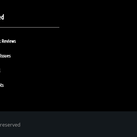
ed
 Reviews
Issues
l
ts
 reserved