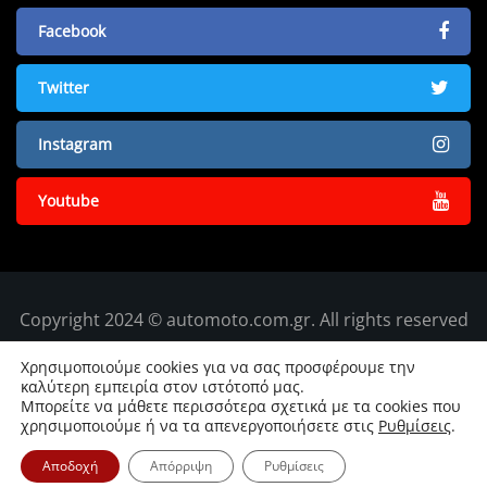
Facebook
Twitter
Instagram
Youtube
Copyright 2024 © automoto.com.gr. All rights reserved
Χρησιμοποιούμε cookies για να σας προσφέρουμε την
καλύτερη εμπειρία στον ιστότοπό μας.
Μπορείτε να μάθετε περισσότερα σχετικά με τα cookies που
χρησιμοποιούμε ή να τα απενεργοποιήσετε στις
Ρυθμίσεις
.
Αποδοχή
Απόρριψη
Ρυθμίσεις