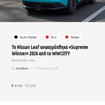
Auto News
Eco
News
Το Nissan Leaf ανακηρύχθηκε «Supreme
Winner» 2026 από το WWCOTY
By
AutoMoto
10 Μαρτίου, 2026
3134
219