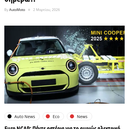
By
AutoMoto
2 Μαρτίου, 2026
Auto News
Eco
News
Euro NCAP: Πέντε αστέρια για το αμιγώς ηλεκτρικό