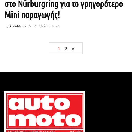
στο Nürburgring για το γρηγορότερο
Mini παραγωγής!
By
AutoMoto
21 Μαΐου, 2024
1
2
»