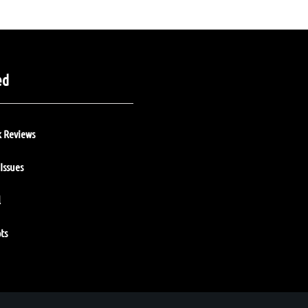
ed
 Reviews
Issues
l
ts