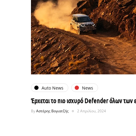
Auto News
News
Έρχεται το πιο ισχυρό Defender όλων τω
By
Αστέρης Βογιατζής
2 Απριλίου, 2024