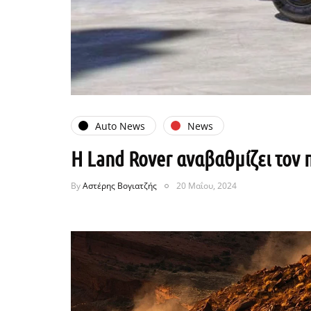
Auto News
News
Η Land Rover αναβαθμίζει τον
By
Αστέρης Βογιατζής
20 Μαΐου, 2024