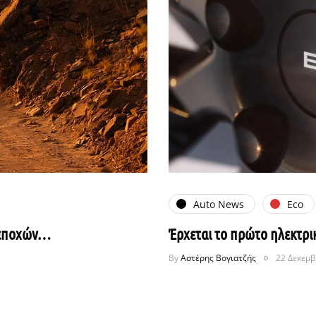
Auto News
Eco
ν εποχών…
Έρχεται το πρώτο ηλεκτρι
By
Αστέρης Βογιατζής
22 Δεκεμβ