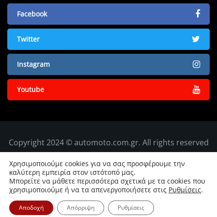
Facebook
Twitter
Instagram
Youtube
Copyright 2024 © automoto.com.gr. All rights reserved
Χρησιμοποιούμε cookies για να σας προσφέρουμε την
καλύτερη εμπειρία στον ιστότοπό μας.
Μπορείτε να μάθετε περισσότερα σχετικά με τα cookies που
χρησιμοποιούμε ή να τα απενεργοποιήσετε στις
Ρυθμίσεις
.
Αποδοχή
Απόρριψη
Ρυθμίσεις