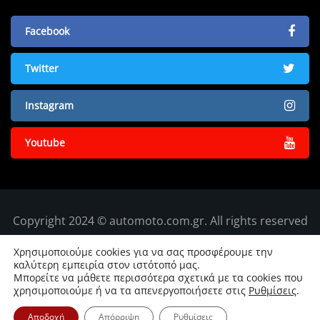
Facebook
Twitter
Instagram
Youtube
Copyright 2024 © automoto.com.gr. All rights reserved
Χρησιμοποιούμε cookies για να σας προσφέρουμε την
καλύτερη εμπειρία στον ιστότοπό μας.
Μπορείτε να μάθετε περισσότερα σχετικά με τα cookies που
χρησιμοποιούμε ή να τα απενεργοποιήσετε στις
Ρυθμίσεις
.
Αποδοχή
Απόρριψη
Ρυθμίσεις