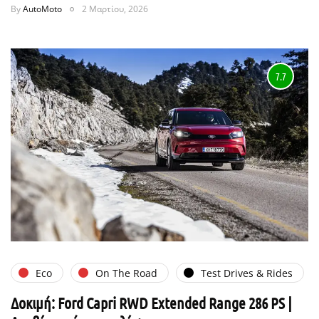
By
AutoMoto
2 Μαρτίου, 2026
7.7
Eco
On The Road
Test Drives & Rides
Δοκιμή: Ford Capri RWD Extended Range 286 PS |