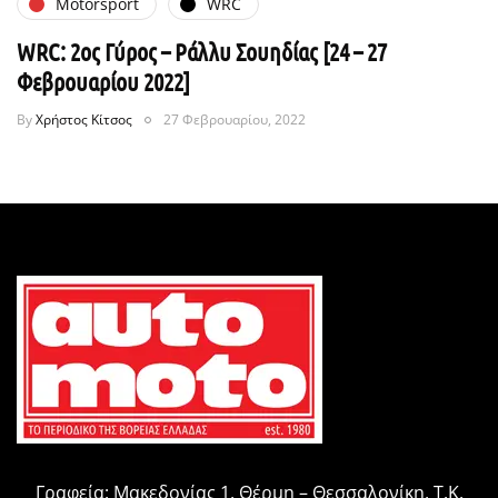
Motorsport
WRC
WRC: 2ος Γύρος – Ράλλυ Σουηδίας [24 – 27
Φεβρουαρίου 2022]
By
Χρήστος Κίτσος
27 Φεβρουαρίου, 2022
Γραφεία: Μακεδονίας 1, Θέρμη – Θεσσαλονίκη, Τ.Κ.