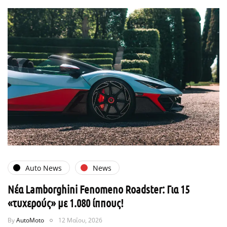
Auto News
News
Νέα Lamborghini Fenomeno Roadster: Για 15
«τυχερούς» με 1.080 ίππους!
By
AutoMoto
12 Μαΐου, 2026