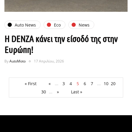
Auto News
Eco
News
Η DENZA κάνει την είσοδό της στην
Ευρώπη!
By
AutoMoto
17 Απριλίου, 2026
« First
«
...
3
4
5
6
7
...
10
20
30
...
»
Last »