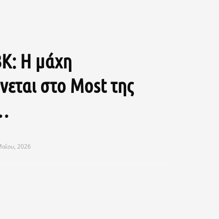
K: Η μάχη
εται στο Most της
ς…
Μαΐου, 2026