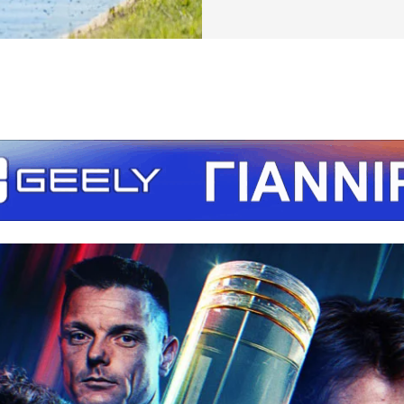
τείτε