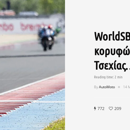
WorldSB
κορυφών
Τσεχία
By
AutoMoto
14 
772
209