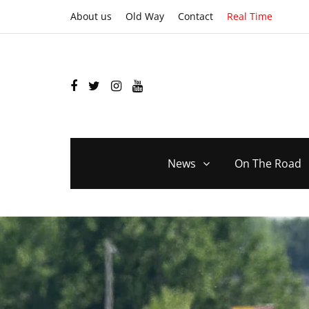
About us
Old Way
Contact
Real Time
News
On The Road