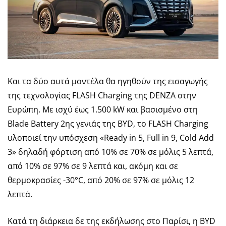
Και τα δύο αυτά μοντέλα θα ηγηθούν της εισαγωγής
της τεχνολογίας FLASH Charging της DENZA στην
Ευρώπη. Με ισχύ έως 1.500 kW και βασισμένο στη
Blade Battery 2ης γενιάς της BYD, το FLASH Charging
υλοποιεί την υπόσχεση «Ready in 5, Full in 9, Cold Add
3» δηλαδή φόρτιση από 10% σε 70% σε μόλις 5 λεπτά,
από 10% σε 97% σε 9 λεπτά και, ακόμη και σε
θερμοκρασίες -30°C, από 20% σε 97% σε μόλις 12
λεπτά.
Κατά τη διάρκεια δε της εκδήλωσης στο Παρίσι, η BYD