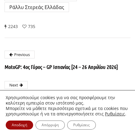
Ράλλυ Στερεάς Ελλάδας
2243
735
Previous
MotoGP: 4ος Γύρος – GP Ισπανίας [24 – 26 Απριλίου 2026]
Next
BYD ATTO 2 DM-i: Οδηγούμε την Plug-in υβριδική έκδοση του
Χρησιμοποιούμε cookies για να σας προσφέρουμε την
κινεζικού B-SUV στην Ελλάδα!
καλύτερη εμπειρία στον ιστότοπό μας.
Μπορείτε να μάθετε περισσότερα σχετικά με τα cookies που
χρησιμοποιούμε ή να τα απενεργοποιήσετε στις
Ρυθμίσεις
.
Αποδοχή
Απόρριψη
Ρυθμίσεις