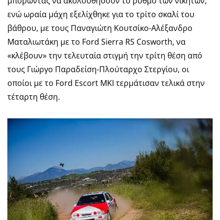
μπορώντας να ακολουθήσουν το ρυθμό των νικητών,
ενώ ωραία μάχη εξελίχθηκε για το τρίτο σκαλί του
βάθρου, με τους Παναγιώτη Κουτσίκο-Αλέξανδρο
Ματαλιωτάκη με το Ford Sierra RS Cosworth, να
«κλέβουν» την τελευταία στιγμή την τρίτη θέση από
τους Γιώργο Παραδείση-Πλούταρχο Στεργίου, οι
οποίοι με το Ford Escort MKI τερμάτισαν τελικά στην
τέταρτη θέση.