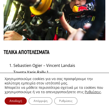
ΤΕΛΙΚΑ ΑΠΟΤΕΛΕΣΜΑΤΑ
Sebastien Ogier – Vincent Landais
Toyota Yaris Rally 1
Ott Tanak – Martin Jarveoja
Χρησιμοποιούμε cookies για να σας προσφέρουμε την
καλύτερη εμπειρία στον ιστότοπό μας.
Hyundai i20 Rally 1
Μπορείτε να μάθετε περισσότερα σχετικά με τα cookies που
χρησιμοποιούμε ή να τα απενεργοποιήσετε στις
Ρυθμίσεις
.
Kalle Rovanpera – Jonne Halttunen
Toyota Yaris Rally 1
Αποδοχή
Απόρριψη
Ρυθμίσεις
Elfyn Evans – Scott Martin Toyota