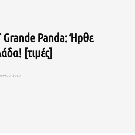
T Grande Panda: Ήρθε
άδα! [τιμές]
ουνίου, 2025