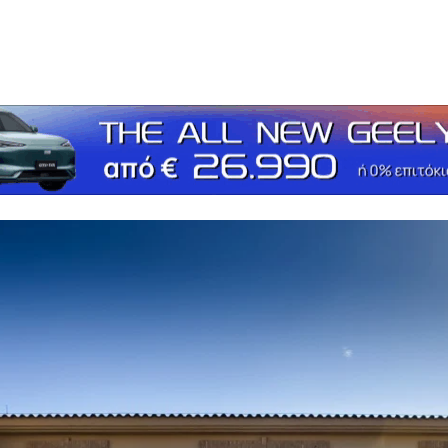
τείτε