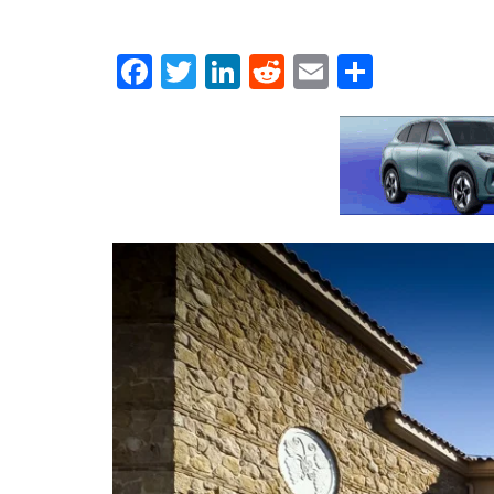
Facebook
Twitter
LinkedIn
Reddit
Email
Μοιρασ