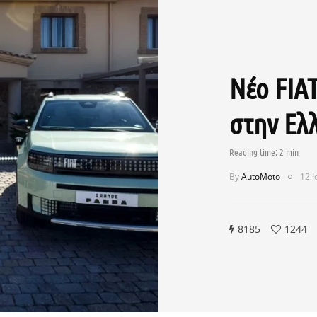
Νέο FIA
στην Ελλ
By
AutoMoto
12 Ι
8185
1244