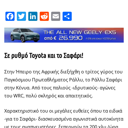
Facebook
Twitter
LinkedIn
Reddit
Email
Μοιραστείτε
Σε ρυθμό Toyota και το Σαφάρι!
Στην Ήπειρο της Αφρικής διεξήχθη ο τρίτος γύρος του
Παγκόσμιου Πρωταθλήματος Ράλλυ, το Ράλλυ Σαφάρι
στην Κένυα. Από τους παλιούς -ιδρυτικούς- αγώνες
του WRC, πολύ σκληρός και απαιτητικός.
Χαρακτηριστικό του οι μεγάλες ευθείες όπου τα ειδικά
-για το Σαφάρι- διασκευασμένα αγωνιστικά αυτοκίνητα
με τους αναπνευστήρες, ξεπερνούν τα 200 χλμ./ώρα,