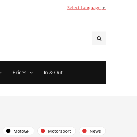
Select Language
▼
Prices
In & Out
MotoGP
Motorsport
News