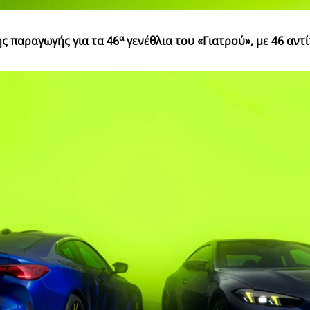
α
ς παραγωγής για τα 46
γενέθλια του «Γιατρού», με 46 αν