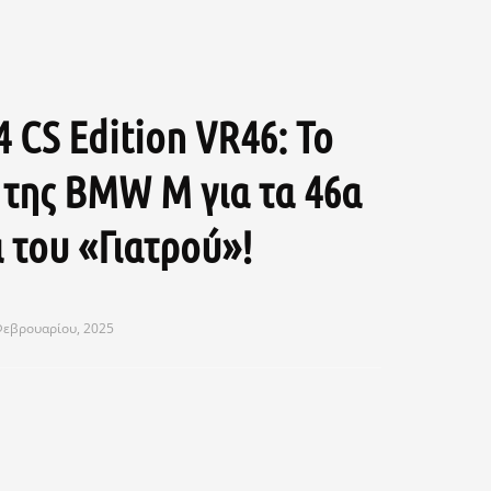
CS Edition VR46: Το
της BMW M για τα 46α
 του «Γιατρού»!
Φεβρουαρίου, 2025