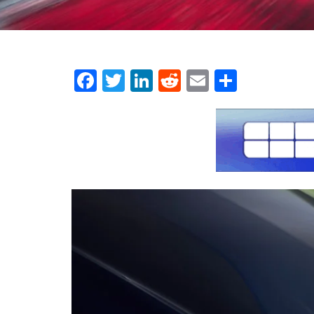
Facebook
Twitter
LinkedIn
Reddit
Email
Μοιρασ