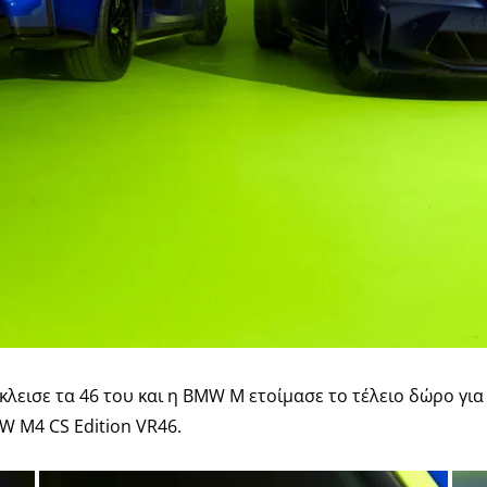
έκλεισε τα 46 του και η BMW M ετοίμασε το τέλειο δώρο γ
 M4 CS Edition VR46.