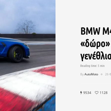
BMW M4 
«δώρο» 
γενέθλια
By
AutoMoto
26 
9534
1128