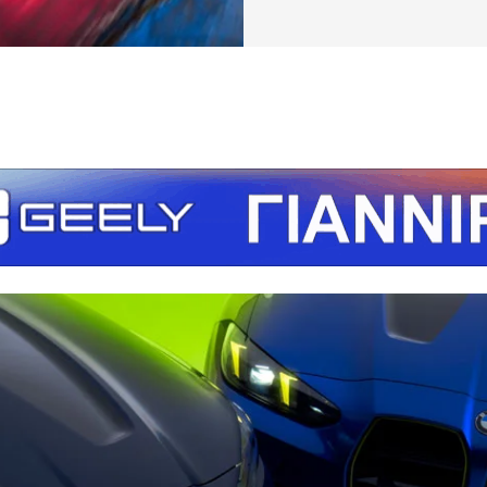
τείτε