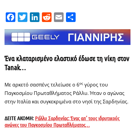
Facebook
Twitter
LinkedIn
Reddit
Email
Μοιραστείτε
Ένα κλαταρισμένο ελαστικό έδωσε τη νίκη στον
Tanak
…
ος
Με αρκετό σασπένς τελείωσε ο 6
γύρος του
Παγκοσμίου Πρωταθλήματος Ράλλυ. Ήταν ο αγώνας
στην Ιταλία και συγκεκριμένα στο νησί της Σαρδηνίας.
ΔΕΙΤΕ ΑΚΟΜΗ:
Ράλλυ Σαρδηνίας: Ένας απ’ τους ιδρυτικούς
αγώνες του Παγκοσμίου Πρωταθλήματος…