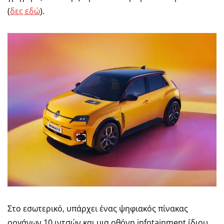
(
δες εδώ
).
Στο εσωτερικό, υπάρχει ένας ψηφιακός πίνακας
οργάνων 10 ιντσών και μια οθόνη infotainment ίδιου