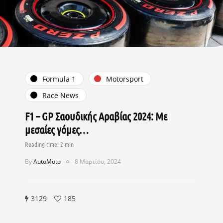
Formula 1
Motorsport
Race News
F1 – GP Σαουδικής Αραβίας 2024: Με
μεσαίες γόμες…
By
AutoMoto
8 Μαρτίου, 2024
3129
185