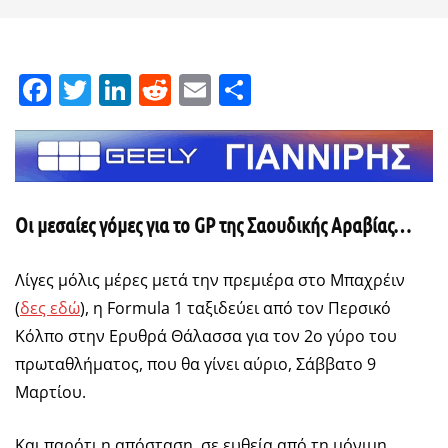
Facebook
Twitter
LinkedIn
Reddit
Email
Μοιραστείτε
Οι μεσαίες γόμες για το
GP
της Σαουδικής Αραβίας…
Λίγες μόλις μέρες μετά την πρεμιέρα στο Μπαχρέιν
(
δες εδώ
), η Formula 1 ταξιδεύει από τον Περσικό
Κόλπο στην Ερυθρά Θάλασσα για τον 2ο γύρο του
πρωταθλήματος, που θα γίνει αύριο, Σάββατο 9
Μαρτίου.
Και παρότι η απόσταση, σε ευθεία από τη μόνιμη