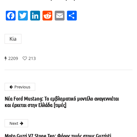
Facebook
Twitter
LinkedIn
Reddit
Email
Μοιραστείτε
Kia
2209
213
Previous
Νέα Ford Mustang: To εμβληματικό μοντέλο αναγεννιέται
και έρχεται στην Ελλάδα [τιμές]
Next
Moto Guzzi V7 Stone Ten: Φόρος τιμής στους Guzzisti…