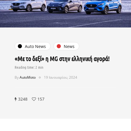
Auto News
News
«Με το δεξί» η MG στην ελληνική αγορά!
By
AutoMoto
19 Ιανουαρίου, 2024
3248
157