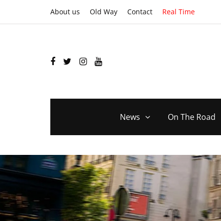
About us
Old Way
Contact
Real Time
News
On The Road