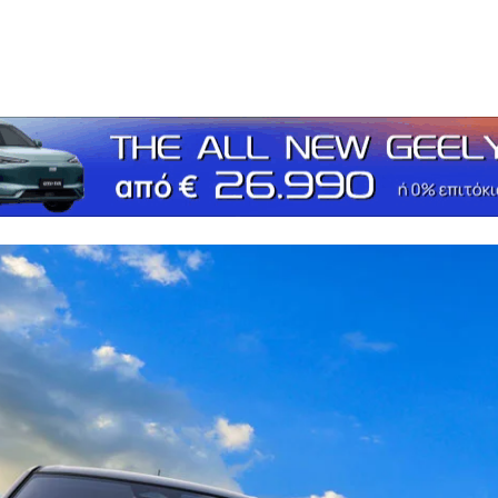
τείτε