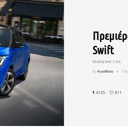
Πρεμιέρα
Swift
By
AutoMoto
7 Δ
4125
811