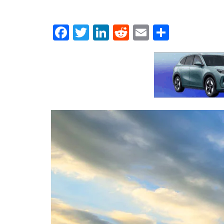
Facebook
Twitter
LinkedIn
Reddit
Email
Μοιρασ