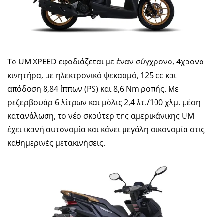
Το UM XPEED εφοδιάζεται με έναν σύγχρονο, 4χρονο
κινητήρα, με ηλεκτρονικό ψεκασμό, 125 cc και
απόδοση 8,84 ίππων (PS) και 8,6 Nm ροπής. Με
ρεζερβουάρ 6 λίτρων και μόλις 2,4 λτ./100 χλμ. μέση
κατανάλωση, το νέο σκούτερ της αμερικάνικης UM
έχει ικανή αυτονομία και κάνει μεγάλη οικονομία στις
καθημερινές μετακινήσεις.