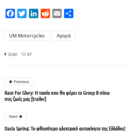
Facebook
Twitter
LinkedIn
Reddit
Email
Μοιραστείτε
UM Motorcycles
Αγορά
3240
87
Previous
Race For Glory: Η ταινία που θα φέρει το Group B πίσω
στις ζωές μας [trailer]
Next
Dacia Spring: Το φθηνότερο ηλεκτρικό αυτοκίνητο της Ελλάδος!