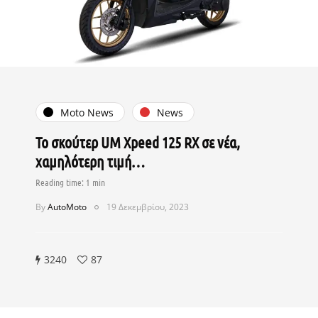
Moto News
News
Το σκούτερ UM Xpeed 125 RX σε νέα,
χαμηλότερη τιμή…
By
AutoMoto
19 Δεκεμβρίου, 2023
3240
87