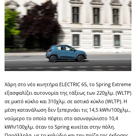
Χάρη στο νέο κινητήρα ELECTRIC 65, το Spring Extreme
εξασφαλίζει αυτονομία της τάξεως των 220χλμ. (WLTP)
σε μικτό κύκλο και 310χλμ. σε αστικό κύκλο (WLTP). Η
μέση κατανάλωση δεν ξεπερνάει τις 14,5 kWh/100χλμ.,
νούμερο το οποίο πέφτει στο ασυναγώνιστο 10,4
kWh/100χλμ. όταν το Spring κινείται στην πόλη.
Παράλληλα, με το καλώδιο και την πρίζα της έκδοσης